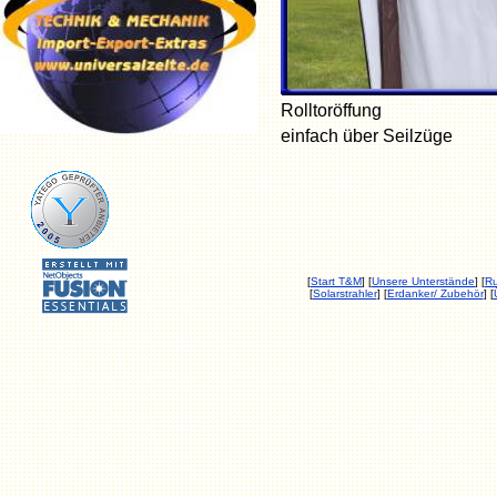
Rolltoröffung
einfach über Seilzüge
[
Start T&M
] [
Unsere Unterstände
] [
Ru
[
Solarstrahler
] [
Erdanker/ Zubehör
] [